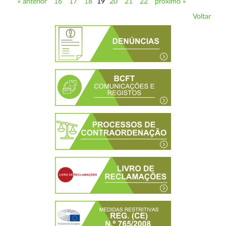
« anterior
16
17
18
19
20
21
22
próximo »
Voltar