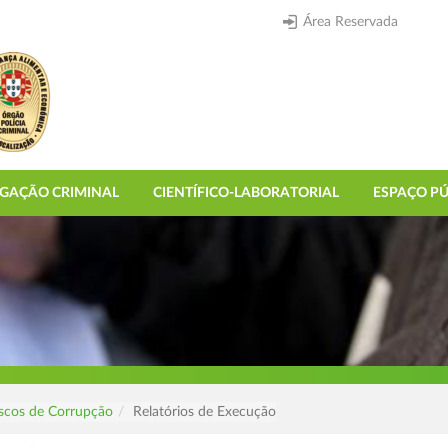
Área Reservada
IGAÇÃO CRIMINAL
CIENTÍFICO-LABORATORIAL
ESPAÇO PÚ
scos de Corrupção
Relatórios de Execução