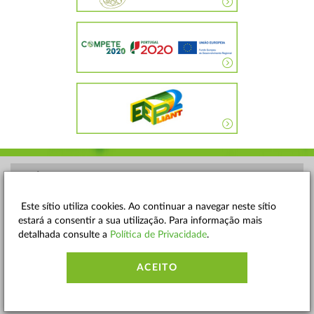
POLÍTICA DE PRIVACIDADE
TERMOS E CONDIÇÕES
Este sítio utiliza cookies. Ao continuar a navegar neste sítio
estará a consentir a sua utilização. Para informação mais
MAPA DO SITE
detalhada consulte a
Política de Privacidade
.
CONTACTOS
ACEITO
ACESSIBILIDADE