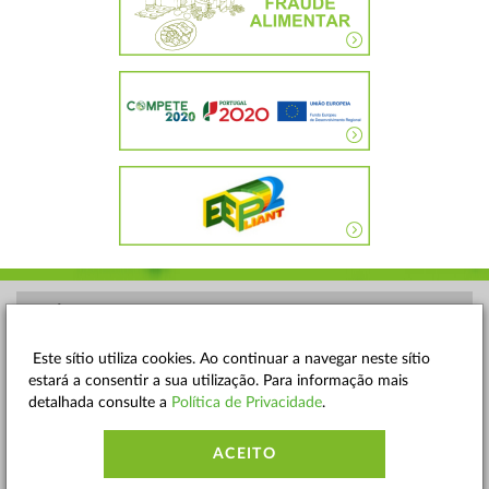
POLÍTICA DE PRIVACIDADE
TERMOS E CONDIÇÕES
Este sítio utiliza cookies. Ao continuar a navegar neste sítio
estará a consentir a sua utilização. Para informação mais
MAPA DO SITE
detalhada consulte a
Política de Privacidade
.
CONTACTOS
ACEITO