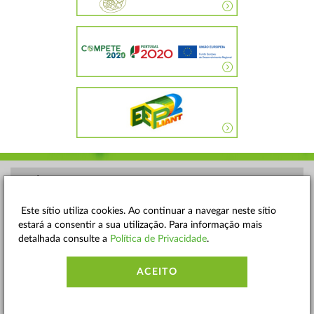
POLÍTICA DE PRIVACIDADE
TERMOS E CONDIÇÕES
Este sítio utiliza cookies. Ao continuar a navegar neste sítio
estará a consentir a sua utilização. Para informação mais
MAPA DO SITE
detalhada consulte a
Política de Privacidade
.
CONTACTOS
ACEITO
ACESSIBILIDADE