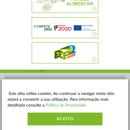
POLÍTICA DE PRIVACIDADE
TERMOS E CONDIÇÕES
Este sítio utiliza cookies. Ao continuar a navegar neste sítio
estará a consentir a sua utilização. Para informação mais
MAPA DO SITE
detalhada consulte a
Política de Privacidade
.
CONTACTOS
ACEITO