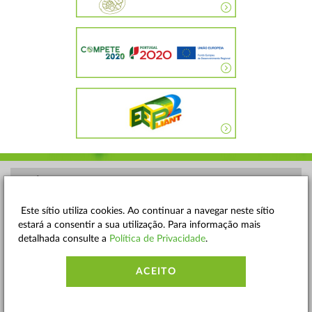
POLÍTICA DE PRIVACIDADE
TERMOS E CONDIÇÕES
Este sítio utiliza cookies. Ao continuar a navegar neste sítio
estará a consentir a sua utilização. Para informação mais
MAPA DO SITE
detalhada consulte a
Política de Privacidade
.
CONTACTOS
ACEITO
ACESSIBILIDADE