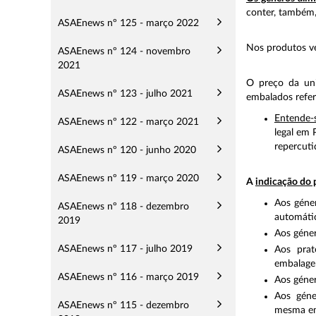
conter, também,
ASAEnews nº 125 - março 2022
Nos produtos v
ASAEnews nº 124 - novembro
2021
O preço da uni
ASAEnews nº 123 - julho 2021
embalados refe
Entende-
ASAEnews nº 122 - março 2021
legal em 
repercuti
ASAEnews nº 120 - junho 2020
ASAEnews nº 119 - março 2020
A
indicação do 
Aos géner
ASAEnews nº 118 - dezembro
automáti
2019
Aos géner
ASAEnews nº 117 - julho 2019
Aos pra
embalag
ASAEnews nº 116 - março 2019
Aos géner
Aos géne
ASAEnews nº 115 - dezembro
mesma e