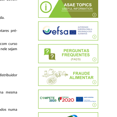
da.
tares pré-
 com curso
 nele sejam
istribuidor
uma mesma
zados numa