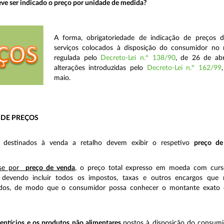
ve ser indicado o preço por unidade de medida?
A forma, obrigatoriedade de indicação de preços 
serviços colocados à disposição do consumidor no
regulada pelo
Decreto-Lei n.º 138/90
, de 26 de abr
alterações introduzidas pelo
Decreto-Lei n.º 162/99
maio.
 DE PREÇOS
 destinados à venda a retalho devem exibir o respetivo
preço de
-se por
preço de venda
, o preço total expresso em moeda com curs
, devendo incluir todos os impostos, taxas e outros encargos que 
idos, de modo que o consumidor possa conhecer o montante exato
entícios e os produtos não alimentares
postos à disposição do consum