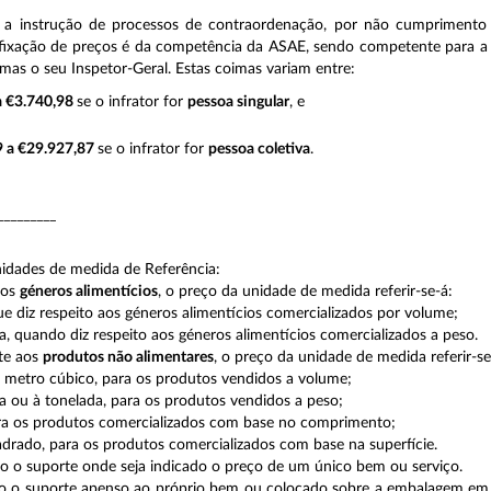
 e a instrução de processos de contraordenação, por não cumprimento 
afixação de preços é da competência da ASAE, sendo competente para a
imas o seu Inspetor-Geral. Estas coimas variam entre:
a €3.740,98
se o infrator for
pessoa singular
, e
9 a €29.927,87
se o infrator for
pessoa coletiva
.
_________
idades de medida de Referência:
aos
géneros alimentícios
, o preço da unidade de medida referir-se-á:
que diz respeito aos géneros alimentícios comercializados por volume;
a, quando diz respeito aos géneros alimentícios comercializados a peso.
te aos
produtos não alimentares
, o preço da unidade de medida referir-se
ao metro cúbico, para os produtos vendidos a volume;
a ou à tonelada, para os produtos vendidos a peso;
ra os produtos comercializados com base no comprimento;
drado, para os produtos comercializados com base na superfície.
o o suporte onde seja indicado o preço de um único bem ou serviço.
o o suporte apenso ao próprio bem ou colocado sobre a embalagem em 