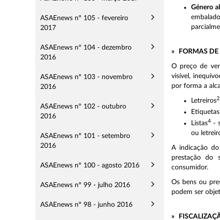
Género a
embalad
ASAEnews nº 105 - fevereiro
parcialme
2017
ASAEnews nº 104 - dezembro
» FORMAS DE
2016
O preço de ven
visível, inequív
ASAEnews nº 103 - novembro
por forma a alc
2016
2
Letreiros
ASAEnews nº 102 - outubro
Etiquetas
2016
4
Listas
- 
ou letre
ASAEnews nº 101 - setembro
2016
A indicação do
prestação do 
ASAEnews nº 100 - agosto 2016
consumidor.
Os bens ou pre
ASAEnews nº 99 - julho 2016
podem ser obje
ASAEnews nº 98 - junho 2016
» FISCALIZAÇ