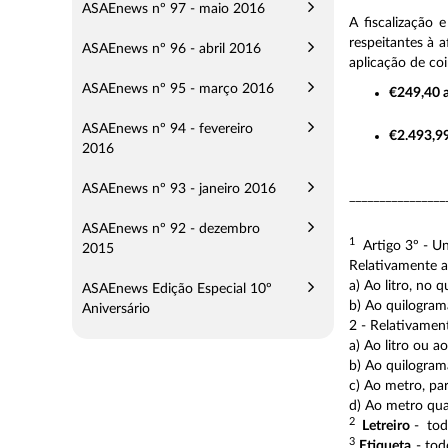
ASAEnews nº 97 - maio 2016
A fiscalização
respeitantes à 
ASAEnews nº 96 - abril 2016
aplicação de co
ASAEnews nº 95 - março 2016
€249,40 
ASAEnews nº 94 - fevereiro
€2.493,9
2016
ASAEnews nº 93 - janeiro 2016
________________
ASAEnews nº 92 - dezembro
1
Artigo 3º - Un
2015
Relativamente 
a) Ao litro, no 
ASAEnews Edição Especial 10º
b) Ao quilogram
Aniversário
2 - Relativamen
a) Ao litro ou 
b) Ao quilogram
c) Ao metro, pa
d) Ao metro qua
2
Letreiro
- tod
3
Etiqueta
- tod