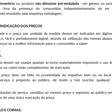
limentício
ou produto
não alimentar pré-embalado
- um género ou pro
o fora da presença do consumidor, independentemente de ser i
nte envolvido pela respetiva embalagem.
 INDICAÇÃO DOS PREÇOS
da e o preço por unidade de medida devem ser indicados em dígito
oco, fácil e perfeitamente legível, através da utilização das formas abaix
ançar-se a melhor informação para o consumidor, a saber:
;
3
;
só devem ser usadas quando se torne materialmente impossível o uso d
iros ou como meio complementar de marcação.
 preço deve ser feita na proximidade do respetivo bem ou no loca
serviço é proposta ao público, de modo a não suscitar qualquer
stações de serviço, vendidos ao mesmo preço e expostos ao público em
to de uma única marcação de preço.
ÃO E COIMAS: