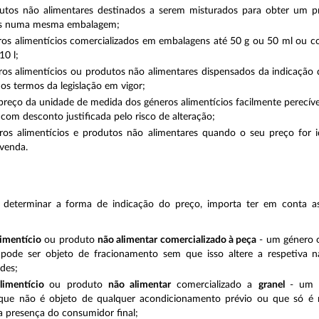
utos não alimentares destinados a serem misturados para obter um p
s numa mesma embalagem;
ros alimentícios comercializados em embalagens até 50 g ou 50 ml ou 
10 l;
os alimentícios ou produtos não alimentares dispensados da indicação
os termos da legislação em vigor;
reço da unidade de medida dos géneros alimentícios facilmente perecív
com desconto justificada pelo risco de alteração;
ros alimentícios e produtos não alimentares quando o seu preço for i
venda.
e determinar a forma de indicação do preço, importa ter em conta as
imentício
ou produto
não alimentar comercializado à peça
- um género 
pode ser objeto de fracionamento sem que isso altere a respetiva n
des;
limentício
ou produto
não alimentar
comercializado a
granel
- um 
que não é objeto de qualquer acondicionamento prévio ou que só é
 presença do consumidor final;