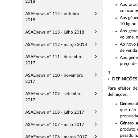
2018
Aos prod
colocado
ASAEnews nº 114 - outubro
Aos géne
2018
10 kg ou 
Aos géner
ASAEnews nº 113 - julho 2018
volume, n
Ao novo p
ASAEnews nº 112 - março 2018
de venda 
ASAEnews nº 111 - dezembro
Aos géne
2017
preço de 

ASAEnews nº 110 - novembro
» DEFINIÇÕES
2017
Para efeitos d
ASAEnews nº 109 - setembro
definições:
2017
Género al
que não 
ASAEnews nº 108 - julho 2017
proprieda
Género a
ASAEnews nº 107 - maio 2017
produto 
pesado na
ASAEnews nº 106 - março 2017