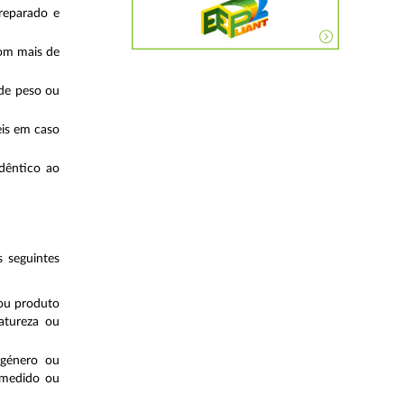
reparado e
com mais de
 de peso ou
eis em caso
dêntico ao
 seguintes
ou produto
atureza ou
género ou
 medido ou