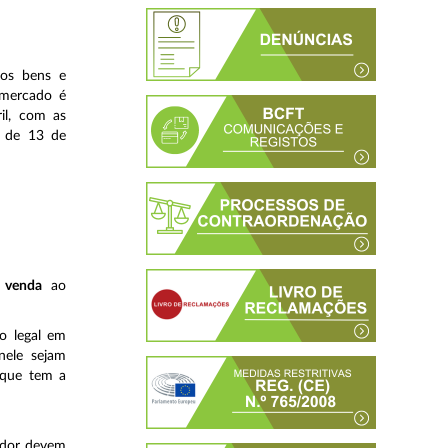
dos bens e
 mercado é
il, com as
, de 13 de
 venda
ao
o legal em
nele sejam
 que tem a
idor devem