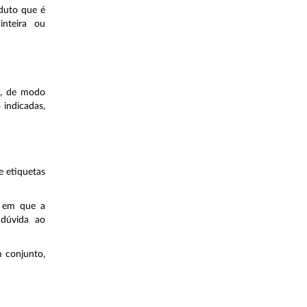
duto que é
nteira ou
s, de modo
o indicadas,
e etiquetas
l em que a
 dúvida ao
 conjunto,