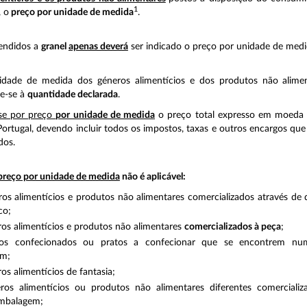
1
 o
preço por unidade de medida
.
endidos a
granel
apenas deverá
ser indicado o preço por unidade de medi
dade de medida dos géneros alimentícios e dos produtos não alimen
re-se à
quantidade declarada
.
se por preço
por unidade de medida
o preço total expresso em moeda
Portugal, devendo incluir todos os impostos, taxas e outros encargos que
dos.
preço por unidade de medida
não é aplicável:
os alimentícios e produtos não alimentares comercializados através de d
co;
os alimentícios e produtos não alimentares
comercializados à peça
;
tos confecionados ou pratos a confecionar que se encontrem n
em;
os alimentícios de fantasia;
ros alimentícios ou produtos não alimentares diferentes comerciali
mbalagem;