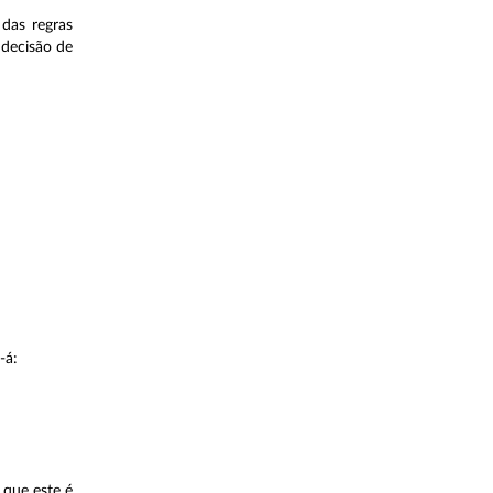
das regras
 decisão de
-á:
que este é