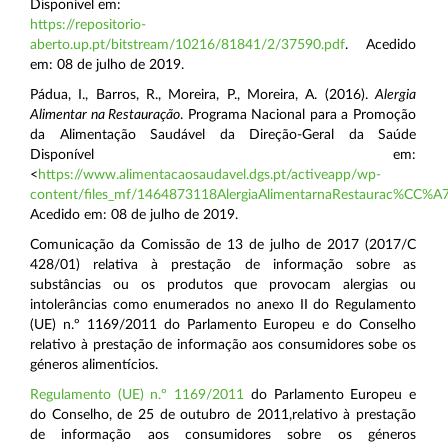
Disponível em:
https://repositorio-
aberto.up.pt/bitstream/10216/81841/2/37590.pdf
. Acedido
em: 08 de julho de 2019.
Pádua, I., Barros, R., Moreira, P., Moreira, A. (2016).
Alergia
Alimentar na Restauração
. Programa Nacional para a Promoção
da Alimentação Saudável da Direção-Geral da Saúde
Disponível em:
<
https://www.alimentacaosaudavel.dgs.pt/activeapp/wp-
content/files_mf/1464873118AlergiaAlimentarnaRestaurac%CC%
Acedido em: 08 de julho de 2019.
Comunicação da Comissão de 13 de julho de 2017 (2017/C
428/01) relativa à prestação de informação sobre as
substâncias ou os produtos que provocam alergias ou
intolerâncias como enumerados no anexo II do Regulamento
(UE) n.º 1169/2011 do Parlamento Europeu e do Conselho
relativo à prestação de informação aos consumidores sobe os
géneros alimentícios.
Regulamento (UE) n.º 1169/2011
do Parlamento Europeu e
do Conselho, de 25 de outubro de 2011,relativo à prestação
de informação aos consumidores sobre os géneros