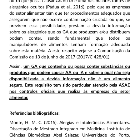
outro que possa causar AA ou IA é uma das maiores fontes de
alergénios ocultos (Pádua et al., 2016), pelo que as empresas
do setor alimentar têm que ter procedimentos adequados que
assegurem que não ocorre contaminação cruzada ou que, se
previrem essa possibilidade, prestam a devida informação
sobre os alergénios que os GA que produzem e/ou distribuem
podem conter, sendo fundamental que todos os
manipuladores de alimentos tenham formação adequada
sobre esta matéria. A este respeito veja-se a Comunicação da
Comissão de 13 de junho de 2017 (2017/C 428/01).
Assim,
um GA que contenha ou possa conter substâncias ou
produtos que podem causar AA ou IA e sobre o qual não seja
disponibilizada a devida informação não é um alimento
seguro. Este requisito tem sido particular atenção pela ASAE
nos controlos oficiais que realiza às empresas do setor
alimentar.
Referências bibliográficas:
Monte, H. M. C. (2015). Alergias e Intolerâncias Alimentares.
Dissertação de Mestrado Integrado em Medicina. Instituto de
Ciências Biomédicas Abel Salazar. Universidade do Porto.