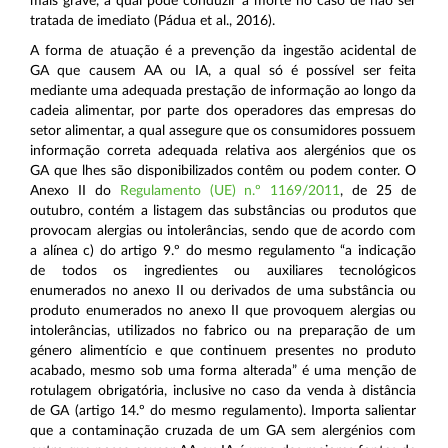
mais grave, a qual pode conduzir à morte no caso de não ser
tratada de imediato (Pádua et al., 2016).
A forma de atuação é a prevenção da ingestão acidental de
GA que causem AA ou IA, a qual só é possível ser feita
mediante uma adequada prestação de informação ao longo da
cadeia alimentar, por parte dos operadores das empresas do
setor alimentar, a qual assegure que os consumidores possuem
informação correta adequada relativa aos alergénios que os
GA que lhes são disponibilizados contêm ou podem conter. O
Anexo II do
Regulamento (UE) n.º 1169/2011
, de 25 de
outubro, contém a listagem das substâncias ou produtos que
provocam alergias ou intolerâncias, sendo que de acordo com
a alínea c) do artigo 9.º do mesmo regulamento “a indicação
de todos os ingredientes ou auxiliares tecnológicos
enumerados no anexo II ou derivados de uma substância ou
produto enumerados no anexo II que provoquem alergias ou
intolerâncias, utilizados no fabrico ou na preparação de um
género alimentício e que continuem presentes no produto
acabado, mesmo sob uma forma alterada” é uma menção de
rotulagem obrigatória, inclusive no caso da venda à distância
de GA (artigo 14.º do mesmo regulamento). Importa salientar
que a contaminação cruzada de um GA sem alergénios com