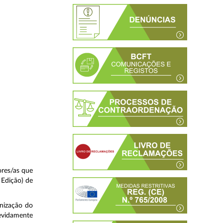
ores/as que
 Edição) de
anização do
devidamente