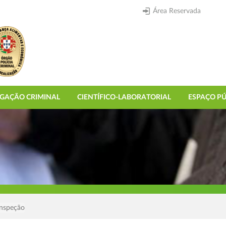
Área Reservada
IGAÇÃO CRIMINAL
CIENTÍFICO-LABORATORIAL
ESPAÇO PÚ
Inspeção