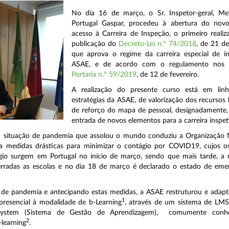
No dia 16 de março, o Sr. Inspetor-geral, Me
Portugal Gaspar, procedeu à abertura do nov
acesso à Carreira de Inspeção, o primeiro reali
publicação do
Decreto-Lei n.º 74/2018
, de 21 d
que aprova o regime da carreira especial de i
ASAE, e de acordo com o regulamento nos 
Portaria n.º 59/2019
, de 12 de fevereiro.
A realização do presente curso está em li
estratégias da ASAE, de valorização dos recurso
de reforço do mapa de pessoal, designadamente,
entrada de novos elementos para a carreira inspet
 a situação de pandemia que assolou o mundo conduziu a Organização 
 medidas drásticas para minimizar o contágio por COVID19, cujos os
gio surgem em Portugal no início de março, sendo que mais tarde, a
rradas as escolas e no dia 18 de março é declarado o estado de eme
 de pandemia e antecipando estas medidas, a ASAE restruturou e adapt
1
resencial à modalidade de b-Learning
, através de um sistema de LMS
ystem (Sistema de Gestão de Aprendizagem), comumente conh
2
-learning
.