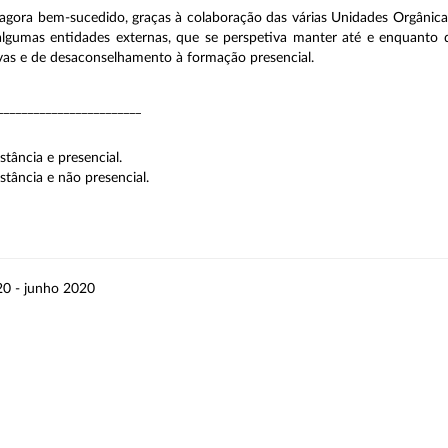
agora bem-sucedido, graças à colaboração das várias Unidades Orgânic
gumas entidades externas, que se perspetiva manter até e enquanto 
ivas e de desaconselhamento à formação presencial.
________________________
tância e presencial.
tância e não presencial.
0 - junho 2020