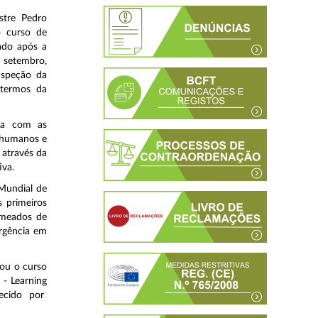
stre Pedro
o curso de
zado após a
e setembro,
nspeção da
termos da
nha com as
s humanos e
 através da
iva.
Mundial de
 primeiros
 meados de
rgência em
ou o curso
 - Learning
ecido por