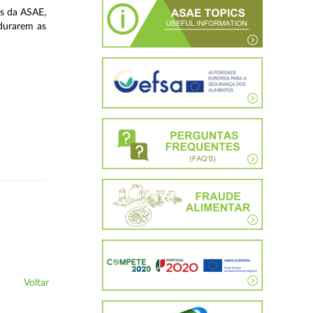
as da ASAE,
durarem as
Voltar