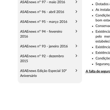
ASAEnews nº 97 - maio 2016
Dotados d
As instal
ASAEnews nº 96 - abril 2016
Condiçõe
bom esta
ASAEnews nº 95 - março 2016
Conserva
ASAEnews nº 94 - fevereiro
Existênci
2016
pelo men
estabelec
ASAEnews nº 93 - janeiro 2016
Existênci
Existênci
ASAEnews nº 92 - dezembro
Condições
2015
Segurança
ASAEnews Edição Especial 10º
A falta de segu
Aniversário