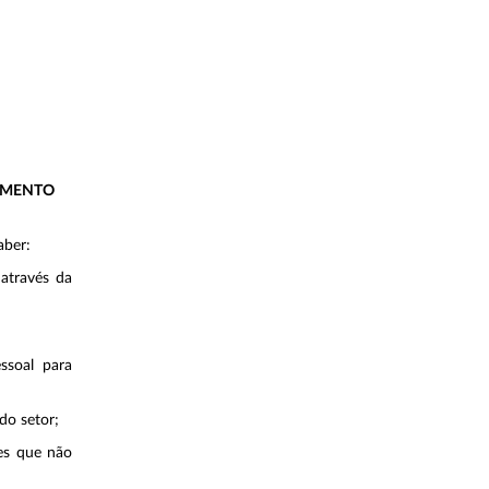
AMENTO
aber:
 através da
ssoal para
do setor;
tes que não