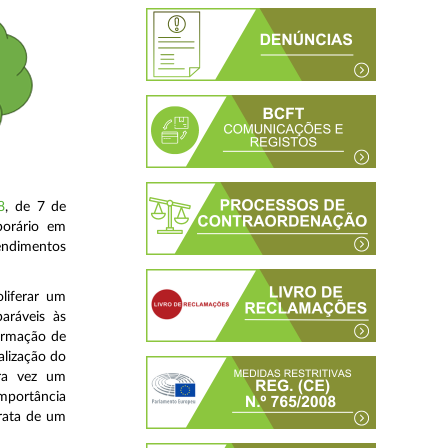
8
, de 7 de
porário em
endimentos
liferar um
aráveis às
firmação de
alização do
ira vez um
mportância
trata de um