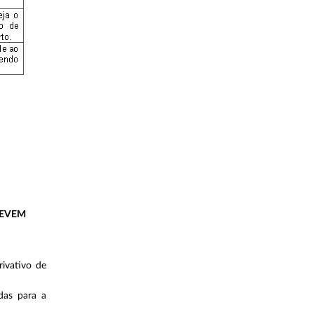
DEVEM
ivativo de
das para a