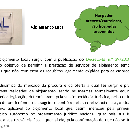
 alojamento local, surgiu com a publicação do
Decreto-Lei n.º 39/200
 objetivo de permitir a prestação de serviços de alojamento tem
os que não reunissem os requisitos legalmente exigidos para os empre
dinâmica do mercado da procura e da oferta a qual fez surgir e pro
vas realidades de alojamento, sendo as mesmas formalmente equip
terior legislação, determinaram, pela sua importância turística, pela con
a de um fenómeno passageiro e também pela sua relevância fiscal, a atu
vo aplicável ao alojamento local que, assim, mereceu pela prime
ídico autónomo no ordenamento jurídico nacional, quer pela sua i
 pela sua relevância fiscal, quer, ainda, pela confirmação de que não se 
geiro.