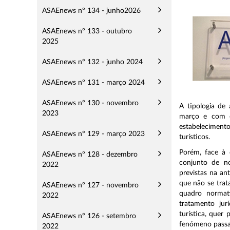
ASAEnews nº 134 - junho2026
ASAEnews nº 133 - outubro
2025
ASAEnews nº 132 - junho 2024
ASAEnews nº 131 - março 2024
ASAEnews nº 130 - novembro
A tipologia de
2023
março e com o
estabeleciment
ASAEnews nº 129 - março 2023
turísticos.
Porém, face à 
ASAEnews nº 128 - dezembro
conjunto de no
2022
previstas na an
que não se trat
ASAEnews nº 127 - novembro
quadro normati
2022
tratamento jur
turística, quer
ASAEnews nº 126 - setembro
fenómeno passa
2022