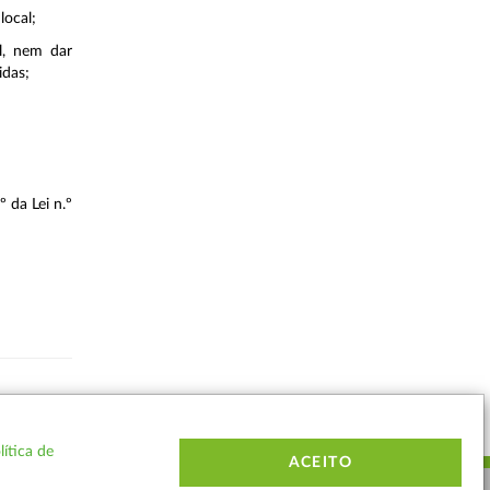
local;
l, nem dar
idas;
º da Lei n.º
Voltar
lítica de
ACEITO