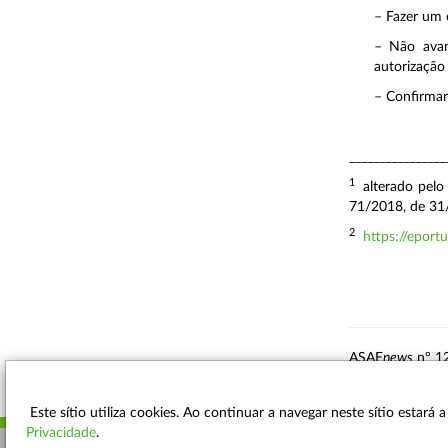
– Fazer um c
– Não avan
autorização
– Confirmar
________________
1
alterado pel
71/2018, de 31
2
https://eportu
ASAE
news
nº 1
Este sítio utiliza cookies. Ao continuar a navegar neste sítio estará
Privacidade
.