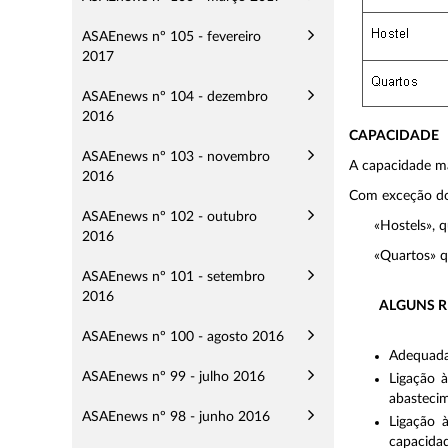
ASAEnews nº 105 - fevereiro
2017
ASAEnews nº 104 - dezembro
2016
CAPACIDADE
ASAEnews nº 103 - novembro
A capacidade m
2016
Com exceção d
ASAEnews nº 102 - outubro
«Hostels», 
2016
«Quartos» q
ASAEnews nº 101 - setembro
2016
ALGUNS R
ASAEnews nº 100 - agosto 2016
Adequadas
ASAEnews nº 99 - julho 2016
Ligação 
abasteci
ASAEnews nº 98 - junho 2016
Ligação 
capacida