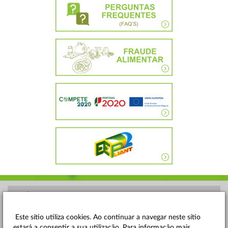
POLÍTICA DE PRIVACIDADE
TERMOS E CONDIÇÕES
Este sítio utiliza cookies. Ao continuar a navegar neste sítio
estará a consentir a sua utilização. Para informação mais