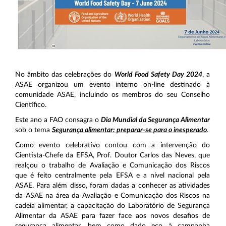
No âmbito das celebrações do
World Food Safety Day 2024
, a
ASAE organizou um evento interno on-line destinado à
comunidade ASAE, incluindo os membros do seu Conselho
Científico.
Este ano a FAO consagra o
Dia Mundial da Segurança Alimentar
sob o tema
Segurança alimentar: preparar-se para o inesperado
.
Como evento celebrativo contou com a intervenção do
Cientista-Chefe da EFSA, Prof. Doutor Carlos das Neves, que
realçou o trabalho de Avaliação e Comunicação dos Riscos
que é feito centralmente pela EFSA e a nível nacional pela
ASAE. Para além disso, foram dadas a conhecer as atividades
da ASAE na área da Avaliação e Comunicação dos Riscos na
cadeia alimentar, a capacitação do Laboratório de Segurança
Alimentar da ASAE para fazer face aos novos desafios de
segurança alimentar, bem como dado eco à campanha