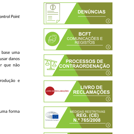
ontrol Point
a base uma
ausar danos
ir que não
produção e
lguma forma