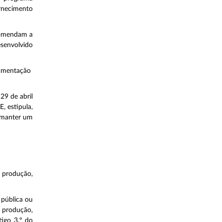
ornecimento
comendam a
senvolvido
lamentação
29 de abril
, estipula,
e manter um
produção,
 pública ou
 produção,
tigo 3.º do