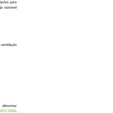
óprios para
a razoável
 ventilação
 alimentar
º 852/2004
,