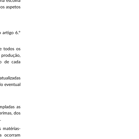
 na escolha
 os aspetos
 artigo 6.º
de todos os
 produção,
to de cada
atualizadas
do eventual
mpladas as
primas, dos
.
s matérias-
ia ocorram