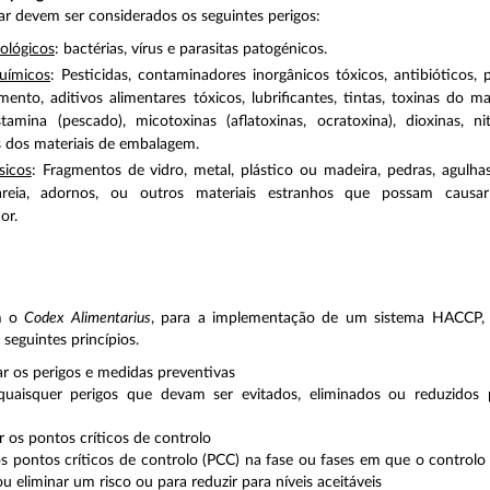
ar devem ser considerados os seguintes perigos:
iológicos
: bactérias, vírus e parasitas patogénicos.
químicos
: Pesticidas, contaminadores inorgânicos tóxicos, antibióticos,
mento, aditivos alimentares tóxicos, lubrificantes, tintas, toxinas do ma
tamina (pescado), micotoxinas (aflatoxinas, ocratoxina), dioxinas, ni
s dos materiais de embalagem.
sicos
: Fragmentos de vidro, metal, plástico ou madeira, pedras, agulhas
areia, adornos, ou outros materiais estranhos que possam caus
or.
m o
Codex Alimentarius
, para a implementação de um sistema HACCP,
seguintes princípios.
ar os perigos e medidas preventivas
 quaisquer perigos que devam ser evitados, eliminados ou reduzidos 
ar os pontos críticos de controlo
 os pontos críticos de controlo (PCC) na fase ou fases em que o controlo 
ou eliminar um risco ou para reduzir para níveis aceitáveis