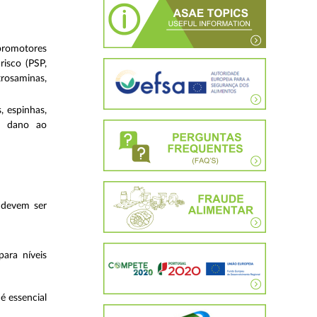
 promotores
risco (PSP,
trosaminas,
, espinhas,
ar dano ao
 devem ser
para níveis
é essencial