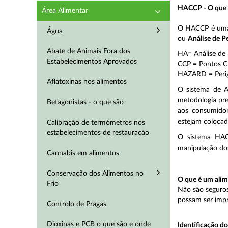
HACCP - O que 
Área Alimentar
O HACCP é uma 
Água
ou
Análise de P
Abate de Animais Fora dos
HA= Análise de 
Estabelecimentos Aprovados
CCP = Pontos Cr
HAZARD = Peri
Aflatoxinas nos alimentos
O sistema de A
metodologia pre
Betagonistas - o que são
aos consumidor
estejam colocad
Calibração de termómetros nos
estabelecimentos de restauração
O sistema HACC
manipulação dos
Cannabis em alimentos
Conservação dos Alimentos no
O que é um alim
Frio
Não são seguros
possam ser imp
Controlo de Pragas
Dioxinas e PCB o que são e onde
Identificação do