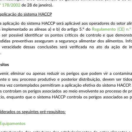
.º 178/2002
de 28 de janeiro).
a aplicação do sistema HACCP
 na aplicação do sistema HACCP será aplicável aos operadores do setor al
 implementado as alíneas a) e b) do artigo 5.º do
Regulamento (CE) n.
ser possível identificar os pontos críticos de controlo e que demon
didas preventivas asseguram a segurança alimentar dos alimentos. In
 veracidade dessas conclusões será verificada no ato da ação de i
.
sitos
enir, eliminar ou apenas reduzir os perigos que podem vir a contamin
ante o seu processo produtivo e posterior distribuição, devem ser tid
uma vez contemplados permitiram a aplicação efetiva do sistema HACCP.
os controlam os perigos associados ao meio envolvente ao processo de 
cio, enquanto que o sistema HACCP controla os perigos associados ao 
derados os seguintes pré-requisitos:
 Equipamentos