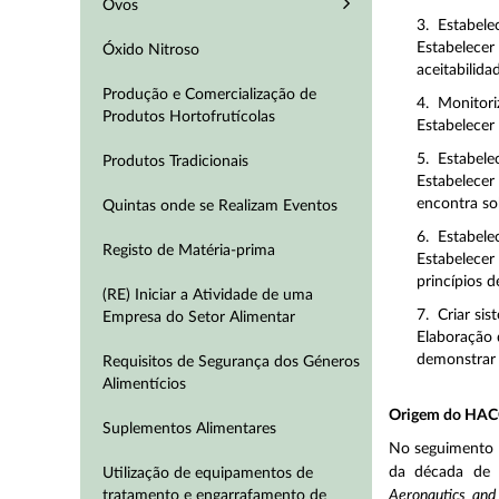
Ovos
3. Estabele
Estabelecer 
Óxido Nitroso
aceitabilid
Produção e Comercialização de
4. Monitori
Produtos Hortofrutícolas
Estabelecer 
5. Estabele
Produtos Tradicionais
Estabelece
encontra so
Quintas onde se Realizam Eventos
6. Estabele
Registo de Matéria-prima
Estabelecer
princípios 
(RE) Iniciar a Atividade de uma
7. Criar si
Empresa do Setor Alimentar
Elaboração 
demonstrar a
Requisitos de Segurança dos Géneros
Alimentícios
Origem do HA
Suplementos Alimentares
No seguimento d
da década de 
Utilização de equipamentos de
tratamento e engarrafamento de
Aeronautics and