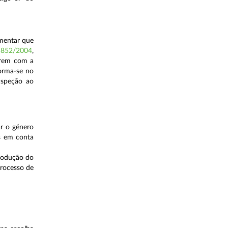
imentar que
º 852/2004
,
strem com a
forma-se no
nspeção ao
ar o género
os em conta
produção do
processo de