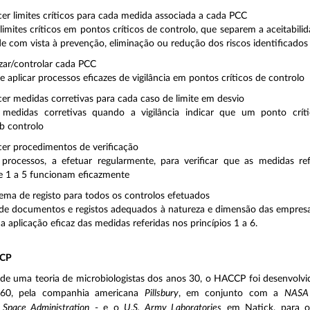
cer limites críticos para cada medida associada a cada PCC
limites críticos em pontos críticos de controlo, que separem a aceitabili
ade com vista à prevenção, eliminação ou redução dos riscos identificados
zar/controlar cada PCC
e aplicar processos eficazes de vigilância em pontos críticos de controlo
cer medidas corretivas para cada caso de limite em desvio
r medidas corretivas quando a vigilância indicar que um ponto crít
b controlo
cer procedimentos de verificação
 processos, a efetuar regularmente, para verificar que as medidas re
de 1 a 5 funcionam eficazmente
stema de registo para todos os controlos efetuados
de documentos e registos adequados à natureza e dimensão das empresa
 aplicação eficaz das medidas referidas nos princípios 1 a 6.
CCP
e uma teoria de microbiologistas dos anos 30, o HACCP foi desenvolvid
60, pela companhia americana
Pillsbury
, em conjunto com a
NASA 
 Space Administration
- e o
U.S. Army Laboratories
em Natick, para o