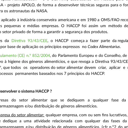
A - projeto APOLO, de forma a desenvolver técnicas seguras para o f
ra os astronautas da NASA.
i aplicado à indústria conserveira americana e em 1980 a OMS/FAO re
 às pequenas e médias empresas. O HACCP foi assim um método de
lo setor privado de forma a garantir a segurança dos produtos.
vés da
Diretiva 93/43/CEE
, o HACCP começa a fazer parte da regu
 por base de aplicação os princípios expressos no
Codex Alimentarius
.
ulamento (CE) n.º 852/2004
, do Parlamento Europeu e do Conselho, de 
vo à higiene dos géneros alimentícios, e que revoga a Diretiva 93/43/CEE
.º, que todos os operadores do setor alimentar devem criar, aplicar 
ocessos permanentes baseados nos 7 princípios do HACCP.
senvolver o sistema HACCP ?
esas do setor alimentar que se dediquem a qualquer fase da 
armazenagem e/ou distribuição de géneros alimentícios.
presa do setor alimentar:
qualquer empresa, com ou sem fins lucrativos,
e dedique a uma atividade relacionada com qualquer das fases da
armazenagem e/ou distribuição de géneros alimentícios. (cfr n.º2 do ar