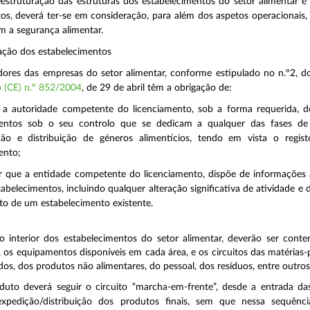
struturação das estruturas dos estabelecimentos do setor alimentar e
s, deverá ter-se em consideração, para além dos aspetos operacionais,
m a segurança alimentar.
ação dos estabelecimentos
ores das empresas do setor alimentar, conforme estipulado no n.º2, do
 (CE) n.º 852/2004
, de 29 de abril têm a obrigação de:
r a autoridade competente do licenciamento, sob a forma requerida, 
mentos sob o seu controlo que se dedicam a qualquer das fases de
ção e distribuição de géneros alimentícios, tendo em vista o regis
ento;
r que a entidade competente do licenciamento, dispõe de informações 
abelecimentos, incluindo qualquer alteração significativa de atividade e 
o de um estabelecimento existente.
 interior dos estabelecimentos do setor alimentar, deverão ser conte
s, os equipamentos disponíveis em cada área, e os circuitos das matérias-
os, dos produtos não alimentares, do pessoal, dos resíduos, entre outros
uto deverá seguir o circuito “marcha-em-frente”, desde a entrada da
xpedição/distribuição dos produtos finais, sem que nessa sequênc