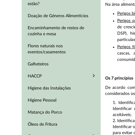
estão?
Na área aliment
Perigos b
Doação de Géneros Alimentícios
Perigos 
de cresci
Encaminhamento de restos de
DSP), his
cozinha e mesa
partícula
Flores naturais nos
Perigos fí
eventos/casamentos
cascas, 
consumid
Galheteiros
HACCP
Os 7 princípios
De acordo co
Higiene das Instalações
considerados os 
Higiene Pessoal
1. Identific
Identificar
Matança do Porco
aceitáveis;
2. Identific
Óleos de Fritura
Identificar
para evitar 