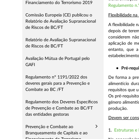
Financiamento do Terrorismo 2019
Regulamento n
Comissão Europeia (CE) publicou o
Flexibilidade n
Relatório de Avaliação Supranacional
A flexibilidade
de Riscos de BC/FT
depois de terem
considerem não 
Relatório de Avaliação Supranacional
aplicação de me
de Riscos de BC/FT
entanto, que a
estabelecimento
Avaliação Mútua de Portugal pelo
GAFI
•
Pré-requi
Regulamento nº 1191/2022 dos
De forma a prev
deveres gerais para a Prevenção e
alimentício dur
Combate ao BC /FT
requisitos que 
Os pré-requisit
Regulamento dos Deveres Específicos
género alimentí
de Prevenção e Combate ao BC/FT
produção.
das entidades gestoras
Devem ser consi
Prevenção e Combate ao
1.
Estruturas e
Branqueamento de Capitais e ao