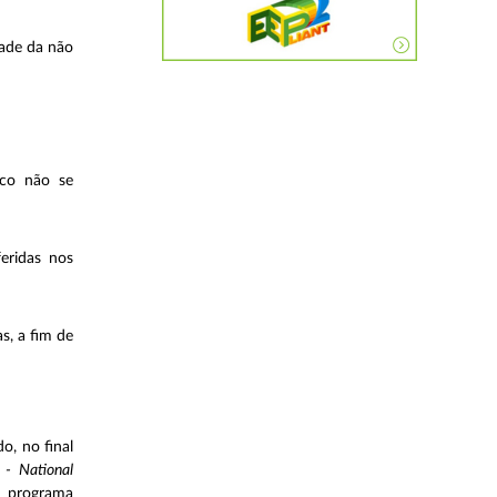
dade da não
ico não se
feridas nos
s, a fim de
o, no final
- National
 programa