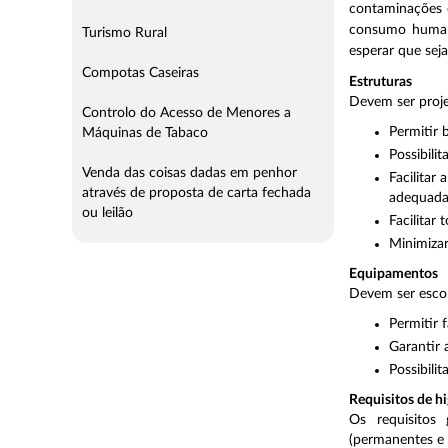
contaminações c
consumo humano
Turismo Rural
esperar que sej
Compotas Caseiras
Estruturas
Devem ser proje
Controlo do Acesso de Menores a
Permitir 
Máquinas de Tabaco
Possibili
Venda das coisas dadas em penhor
Facilitar
através de proposta de carta fechada
adequada
ou leilão
Facilitar
Minimizar
Equipamentos
Devem ser escol
Permitir 
Garantir 
Possibilit
Requisitos de h
Os requisitos 
(permanentes e 