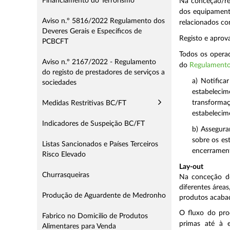
Financiamento do Terrorismo
Na conceção/ree
dos equipamento
Aviso n.º 5816/2022 Regulamento dos
relacionados co
Deveres Gerais e Específicos de
Registo e aprov
PCBCFT
Todos os operad
Aviso n.º 2167/2022 - Regulamento
do
Regulamento
do registo de prestadores de serviços a
a) Notifica
sociedades
estabeleci
transforma
Medidas Restritivas BC/FT
estabelecim
Indicadores de Suspeição BC/FT
b) Assegura
sobre os est
Listas Sancionados e Países Terceiros
encerrament
Risco Elevado
Lay-out
Churrasqueiras
Na conceção do
diferentes área
Produção de Aguardente de Medronho
produtos acabad
O fluxo do prod
Fabrico no Domicilio de Produtos
primas até à e
Alimentares para Venda